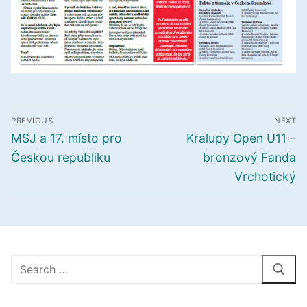
Navigace
PREVIOUS
NEXT
pro
Předchozí
Další
MSJ a 17. místo pro
Kralupy Open U11 –
příspěvek
příspěvek
příspěvek
Českou republiku
bronzový Fanda
Vrchotický
Hledat: