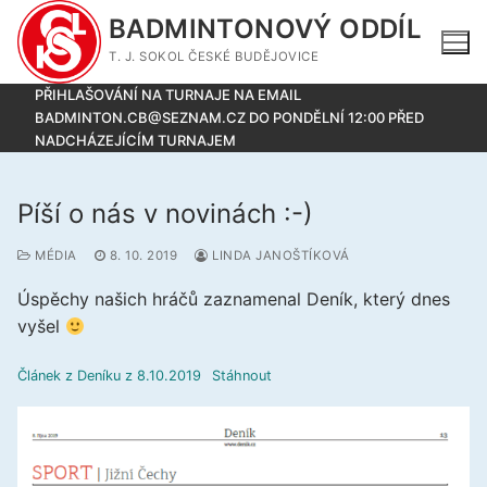
Přeskočit
BADMINTONOVÝ ODDÍL
na
T. J. SOKOL ČESKÉ BUDĚJOVICE
obsah
PŘIHLAŠOVÁNÍ NA TURNAJE NA EMAIL
BADMINTON.CB@SEZNAM.CZ DO PONDĚLNÍ 12:00 PŘED
NADCHÁZEJÍCÍM TURNAJEM
Píší o nás v novinách :-)
MÉDIA
8. 10. 2019
LINDA JANOŠTÍKOVÁ
Úspěchy našich hráčů zaznamenal Deník, který dnes
vyšel
Článek z Deníku z 8.10.2019
Stáhnout