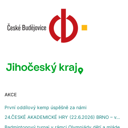
AKCE
První oddílový kemp úspěšně za námi
24.ČESKÉ AKADEMICKÉ HRY (22.6.2026) BRNO – v…
Badmintonový turnaj v rámci Olympiády dětí a mláde…