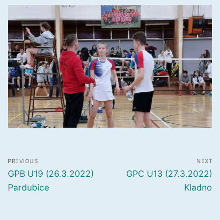
Navigace
PREVIOUS
NEXT
pro
Předchozí
Další
GPB U19 (26.3.2022)
GPC U13 (27.3.2022)
příspěvek
příspěvek
příspěvek
Pardubice
Kladno