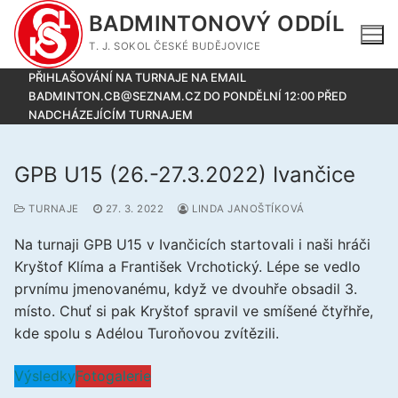
Přeskočit
BADMINTONOVÝ ODDÍL
na
T. J. SOKOL ČESKÉ BUDĚJOVICE
obsah
PŘIHLAŠOVÁNÍ NA TURNAJE NA EMAIL
BADMINTON.CB@SEZNAM.CZ DO PONDĚLNÍ 12:00 PŘED
NADCHÁZEJÍCÍM TURNAJEM
GPB U15 (26.-27.3.2022) Ivančice
TURNAJE
27. 3. 2022
LINDA JANOŠTÍKOVÁ
Na turnaji GPB U15 v Ivančicích startovali i naši hráči
Kryštof Klíma a František Vrchotický. Lépe se vedlo
prvnímu jmenovanému, když ve dvouhře obsadil 3.
místo. Chuť si pak Kryštof spravil ve smíšené čtyřhře,
kde spolu s Adélou Turoňovou zvítězili.
Výsledky
Fotogalerie