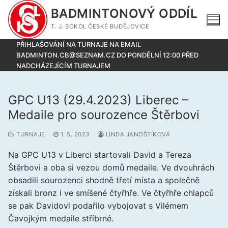
Přeskočit
BADMINTONOVÝ ODDÍL
na
T. J. SOKOL ČESKÉ BUDĚJOVICE
obsah
PŘIHLAŠOVÁNÍ NA TURNAJE NA EMAIL
BADMINTON.CB@SEZNAM.CZ DO PONDĚLNÍ 12:00 PŘED
NADCHÁZEJÍCÍM TURNAJEM
GPC U13 (29.4.2023) Liberec –
Medaile pro sourozence Štěrbovi
TURNAJE
1. 5. 2023
LINDA JANOŠTÍKOVÁ
Na GPC U13 v Liberci startovali David a Tereza
Štěrbovi a oba si vezou domů medaile. Ve dvouhrách
obsadili sourozenci shodně třetí místa a společně
získali bronz i ve smíšené čtyřhře. Ve čtyřhře chlapců
se pak Davidovi podařilo vybojovat s Vilémem
Čavojkým medaile stříbrné.