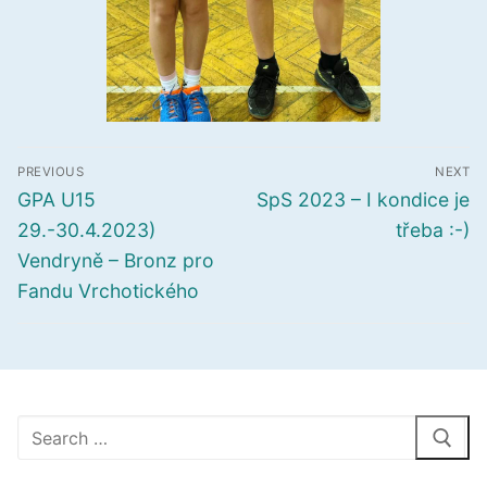
Navigace
PREVIOUS
NEXT
pro
Předchozí
Další
GPA U15
SpS 2023 – I kondice je
příspěvek
příspěvek
příspěvek
29.-30.4.2023)
třeba :-)
Vendryně – Bronz pro
Fandu Vrchotického
Hledat: