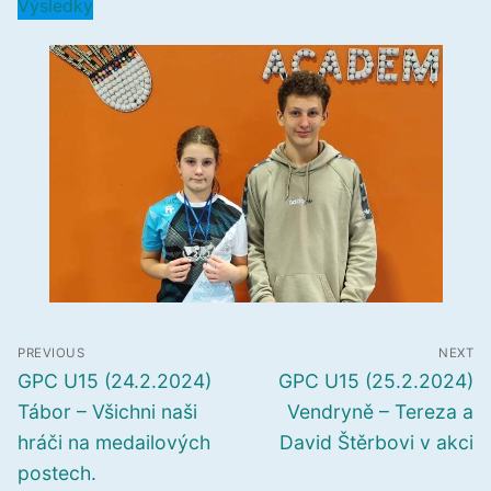
Výsledky
Navigace
PREVIOUS
NEXT
pro
Předchozí
Další
GPC U15 (24.2.2024)
GPC U15 (25.2.2024)
příspěvek
příspěvek
příspěvek
Tábor – Všichni naši
Vendryně – Tereza a
hráči na medailových
David Štěrbovi v akci
postech.