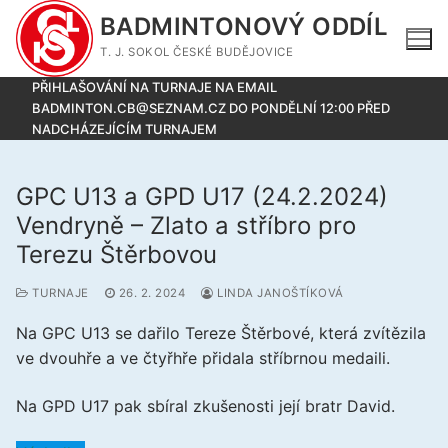
Přeskočit
BADMINTONOVÝ ODDÍL
na
T. J. SOKOL ČESKÉ BUDĚJOVICE
obsah
PŘIHLAŠOVÁNÍ NA TURNAJE NA EMAIL
BADMINTON.CB@SEZNAM.CZ DO PONDĚLNÍ 12:00 PŘED
NADCHÁZEJÍCÍM TURNAJEM
GPC U13 a GPD U17 (24.2.2024)
Vendryně – Zlato a stříbro pro
Terezu Štěrbovou
TURNAJE
26. 2. 2024
LINDA JANOŠTÍKOVÁ
Na GPC U13 se dařilo Tereze Štěrbové, která zvítězila
ve dvouhře a ve čtyřhře přidala stříbrnou medaili.
Na GPD U17 pak sbíral zkušenosti její bratr David.