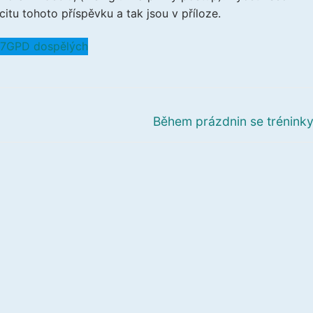
itu tohoto příspěvku a tak jsou v příloze.
17
GPD dospělých
Další
Během prázdnin se tréninky
příspěvek