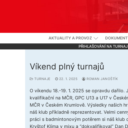
Přeskočit
na
obsah
AKTUALITY A PROVOZ
DOKUMENTY
PŘIHLAŠOVÁNÍ NA TURNAJ
Víkend plný turnajů
TURNAJE
22. 1. 2025
ROMAN JANOŠTÍK
O víkendu 18.-19. 1. 2025 se opravdu dařilo. 
kvalifikační na MČR, GPC U13 a U17 v České
MČR v Českém Krumlově. Výsledky našich hrá
náš klub příkladně reprezentovat. Velmi cenn
práci s badmintonovým potěrem si náš klub d
Kryštof Klíma v mixu a “dokvalifikoval” Dan 