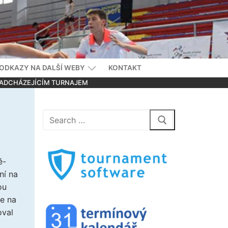
 ODKAZY NA DALŠÍ WEBY
KONTAKT
 NADCHÁZEJÍCÍM TURNAJEM
Hledat:
ě-
ní na
ou
že na
oval