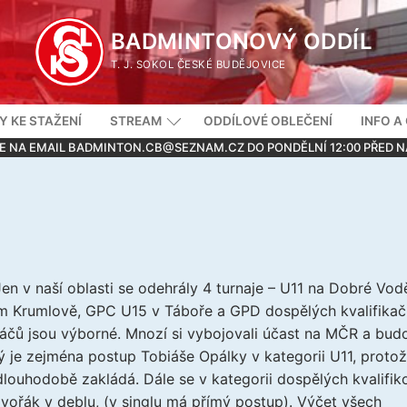
BADMINTONOVÝ ODDÍL
T. J. SOKOL ČESKÉ BUDĚJOVICE
 KE STAŽENÍ
STREAM
ODDÍLOVÉ OBLEČENÍ
INFO A
E NA EMAIL BADMINTON.CB@SEZNAM.CZ DO PONDĚLNÍ 12:00 PŘED
Jen v naší oblasti se odehrály 4 turnaje – U11 na Dobré Vod
m Krumlově, GPC U15 v Táboře a GPD dospělých kvalifikač
čů jsou výborné. Mnozí si vybojovali účast na MČR a bud
ý je zejména postup Tobiáše Opálky v kategorii U11, proto
louhodobě zakládá. Dále se v kategorii dospělých kvalifik
Dvořák v deblu, (v singlu má přímý postup). Výčet všech