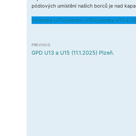
pódiových umístění našich borců je nad kapac
Výsledky U11
Výsledky U15
Výsledky U13 a U
Navigace
PREVIOUS
pro
Předchozí
GPD U13 a U15 (11.1.2025) Plzeň.
příspěvek
příspěvek